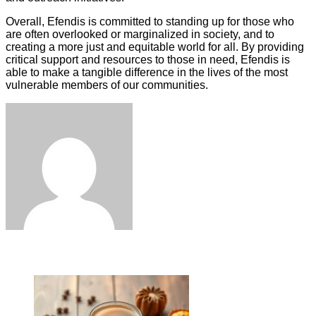
Overall, Efendis is committed to standing up for those who
are often overlooked or marginalized in society, and to
creating a more just and equitable world for all. By providing
critical support and resources to those in need, Efendis is
able to make a tangible difference in the lives of the most
vulnerable members of our communities.
Facebook
Twitter
LinkedIn
Tumblr
Pinterest
Reddit
VKontakte
Odnoklassniki
Skype
WhatsApp
Telegram
Viber
Share
Print
via
Email
ЧИТАЕМОЕ