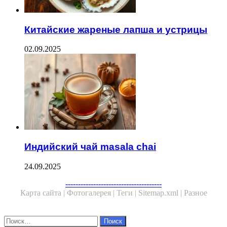
Китайские жареные лапша и устрицы
02.09.2025
Индийский чай masala chai
24.09.2025
Facebook
Twitter
WhatsApp
Telegram
--------------------------------------
Карта сайта |
Фотогалерея |
Теги |
Sitemap.xml |
Разное
Close
Найти: