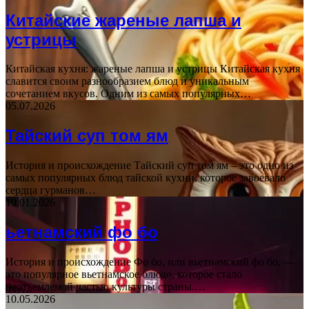
Китайские жареные лапша и
устрицы
Китайская кухня: жареные лапша и устрицы Китайская кухня
славится своим разнообразием блюд и уникальным
сочетанием вкусов. Одним из самых популярных…
05.07.2026
Тайский суп том ям
История и происхождение Тайский суп том ям – это одно из
самых популярных блюд тайской кухни, которое завоевало
сердца гурманов…
19.01.2026
ьетнамский фо бо
История и происхождение Фо бо, или вьетнамский фо бо, —
это популярное вьетнамское блюдо, которое стало
неотъемлемой частью культуры страны.…
10.05.2026