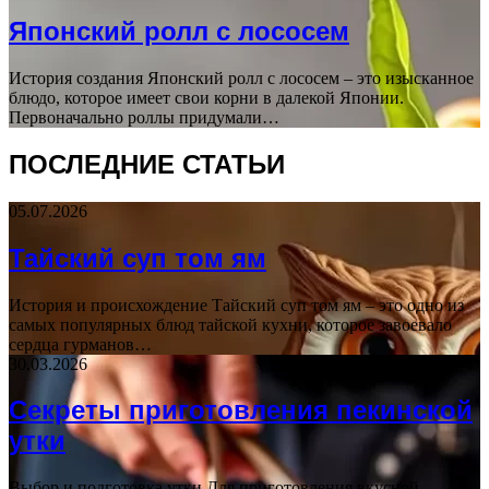
Японский ролл с лососем
История создания Японский ролл с лососем – это изысканное
блюдо, которое имеет свои корни в далекой Японии.
Первоначально роллы придумали…
ПОСЛЕДНИЕ СТАТЬИ
05.07.2026
Тайский суп том ям
История и происхождение Тайский суп том ям – это одно из
самых популярных блюд тайской кухни, которое завоевало
сердца гурманов…
30.03.2026
Секреты приготовления пекинской
утки
Выбор и подготовка утки Для приготовления вкусной