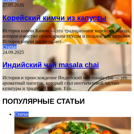
27.05.2026
Корейский кимчи из капусты
История кимчи Кимчи — это традиционное корейское блюдо,
которое известно своим ярким вкусом и пользой для здоровья.
История кимчи насчитывает…
Статьи
24.09.2025
Индийский чай masala chai
История и происхождение Индийский чай masala chai — это
ароматный напиток, который стал неотъемлемой частью
культуры и традиций Индии. Его…
ПОПУЛЯРНЫЕ СТАТЬИ
Статьи