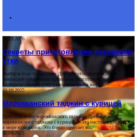
Search
30.03.2026
for
Секреты приготовления пекинской
утки
Выбор и подготовка утки Для приготовления вкусной
пекинской утки важно правильно подготовить ингредиенты.
Выберите свежую утку с хорошим слоем жира…
21.10.2025
Марокканский таджин с курицей
Приготовление марокканского таджина Древний рецепт
марокканского таджина с курицей — это настоящее искусство
в мире кулинарии. Это блюдо сочетает в…
02.09.2025