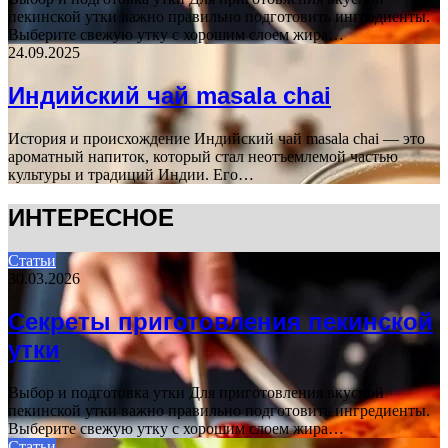
пекинской утки важно правильно подготовить ингредиенты.
Выберите свежую утку с хорошим слоем жира…
24.09.2025
Индийский чай masala chai
История и происхождение Индийский чай masala chai — это
ароматный напиток, который стал неотъемлемой частью
культуры и традиций Индии. Его…
ИНТЕРЕСНОЕ
Статьи
30.03.2026
Секреты приготовления пекинской
утки
Выбор и подготовка утки Для приготовления вкусной
пекинской утки важно правильно подготовить ингредиенты.
Выберите свежую утку с хорошим слоем жира…
Статьи